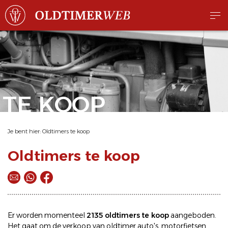
TE KOOP
Je bent hier:
Oldtimers te koop
Oldtimers te koop
Er worden momenteel
2135 oldtimers te koop
aangeboden.
Het gaat om de
verkoop
van oldtimer
auto's
,
motorfietsen
,