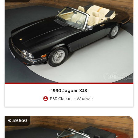
1990 Jaguar XJS
E&R Classics - Waalwijk
€ 39.950