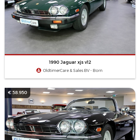
1990 Jaguar xjs v12
OldtimerCare & Sales BV - Born
€ 58.950