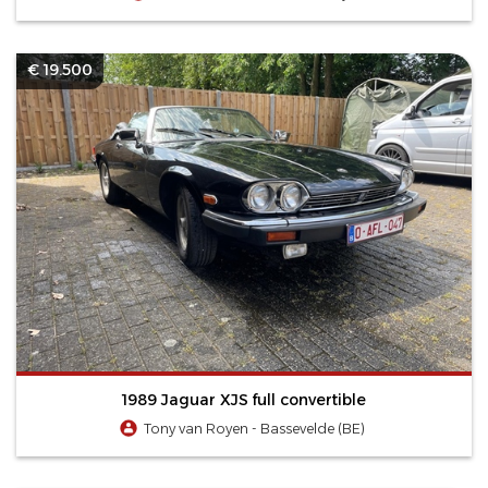
€ 19.500
1989 Jaguar XJS full convertible
Tony van Royen - Bassevelde (BE)