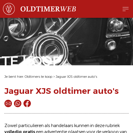
TE KOOP
Je bent hier:
Oldtimers te koop
>
Jaguar XJS oldtimer auto's
Jaguar XJS oldtimer auto's
Zowel particulieren als handelaars kunnen in deze rubriek
volledig gratis
een
advertentie plaatsen
voor de
verkoop
van