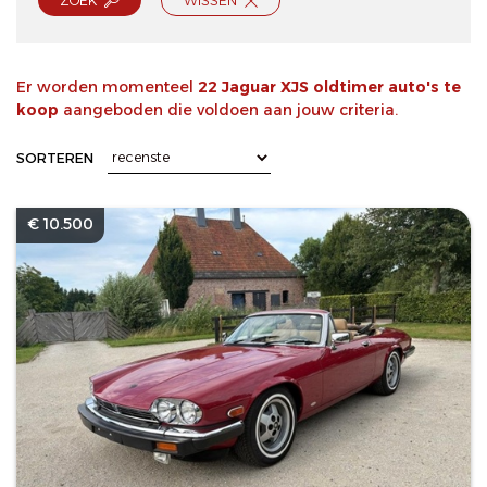
ZOEK
WISSEN
Er worden momenteel
22 Jaguar XJS oldtimer auto's te
koop
aangeboden die voldoen aan jouw criteria.
SORTEREN
€ 10.500