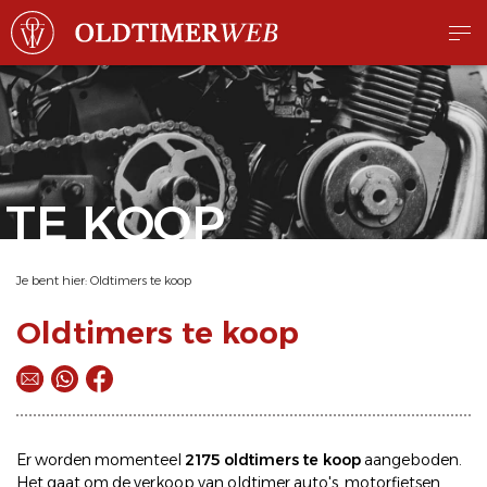
TE KOOP
Je bent hier:
Oldtimers te koop
Oldtimers te koop
Er worden momenteel
2175 oldtimers te koop
aangeboden.
Het gaat om de
verkoop
van oldtimer
auto's
,
motorfietsen
,