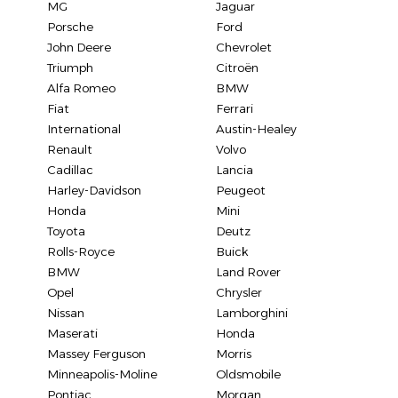
MG
Jaguar
Porsche
Ford
John Deere
Chevrolet
Triumph
Citroën
Alfa Romeo
BMW
Fiat
Ferrari
International
Austin-Healey
Renault
Volvo
Cadillac
Lancia
Harley-Davidson
Peugeot
Honda
Mini
Toyota
Deutz
Rolls-Royce
Buick
BMW
Land Rover
Opel
Chrysler
Nissan
Lamborghini
Maserati
Honda
Massey Ferguson
Morris
Minneapolis-Moline
Oldsmobile
Pontiac
Morgan