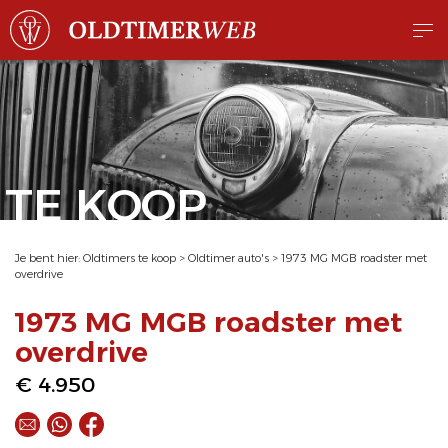
TE KOOP
Je bent hier:
Oldtimers te koop
>
Oldtimer auto's
>
1973 MG MGB roadster met
overdrive
1973 MG MGB roadster met
overdrive
€ 4.950