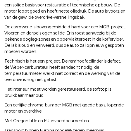
een solide basis voor restauratie of technische opbouw. De
motor loopt goed en heeft nette oliedruk. De auto is voorzien
van de gewilde overdrive-versnellingsbak.
De carrosserie is bovengemiddeld hard voor een MGB-project.
Vloeren en dorpels ogen solide. Er is roest aanwezig bij de
bekende dogleg-zones en oppervlakteroest in de koffervloer.
De lak is oud en verweerd, dus de auto zal opnieuw gespoten
moeten worden.
Technisch is het een project. De remhoofdcilinder is defect,
de Weber-carburateur heeft aandacht nodig, de
temperatuurmeter werkt niet correct en de werking van de
overdrive is nog niet getest.
Het interieur moet worden gerestaureerd; de softtop is
bruikbaar maar oud.
Een eerlijke chrome-bumper MGB met goede basis, lopende
motor en overdrive.
Met Oregon title en EU-invoerdocumenten.
Transport binnen Europa mogelijk tegen meerprijs.