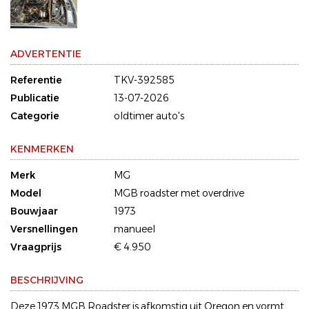
ADVERTENTIE
Referentie
TKV-392585
Publicatie
13-07-2026
Categorie
oldtimer auto's
KENMERKEN
Merk
MG
Model
MGB roadster met overdrive
Bouwjaar
1973
Versnellingen
manueel
Vraagprijs
€ 4.950
BESCHRIJVING
Deze 1973 MGB Roadster is afkomstig uit Oregon en vormt