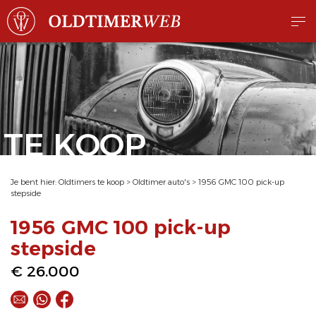
TE KOOP
Je bent hier:
Oldtimers te koop
>
Oldtimer auto's
>
1956 GMC 100 pick-up
stepside
1956 GMC 100 pick-up
stepside
€ 26.000