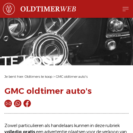
TE KOOP
Je bent hier:
Oldtimers te koop
>
GMC oldtimer auto's
GMC oldtimer auto's
Zowel particulieren als handelaars kunnen in deze rubriek
volledig gratis
een
advertentie plaatsen
voor de
verkoop
van