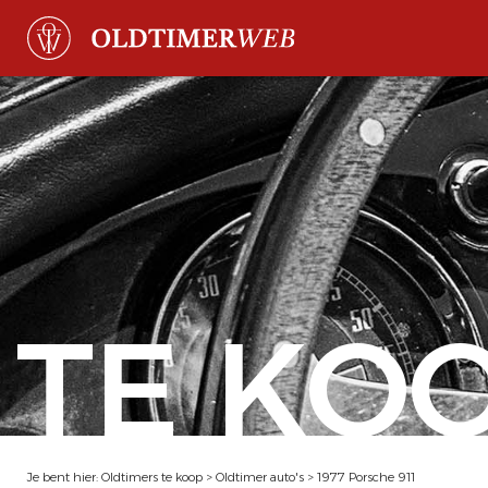
TE KO
Je bent hier:
Oldtimers te koop
>
Oldtimer auto's
>
1977 Porsche 911