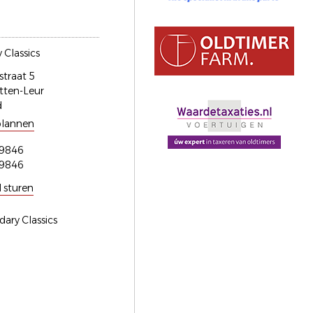
 Classics
straat 5
tten-Leur
d
plannen
9846
9846
l sturen
dary Classics