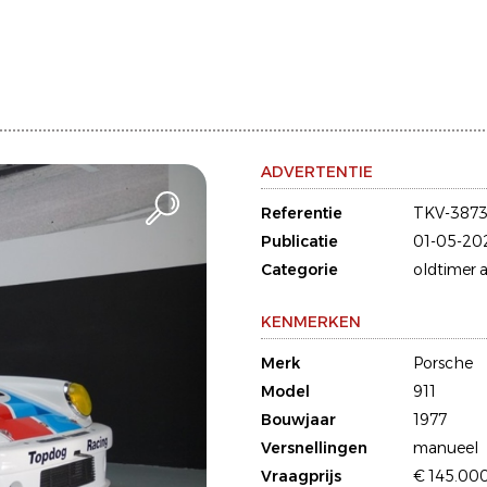
ADVERTENTIE
Referentie
TKV-3873
Publicatie
01-05-20
Categorie
oldtimer a
KENMERKEN
Merk
Porsche
Model
911
Bouwjaar
1977
Versnellingen
manueel
Vraagprijs
€ 145.00