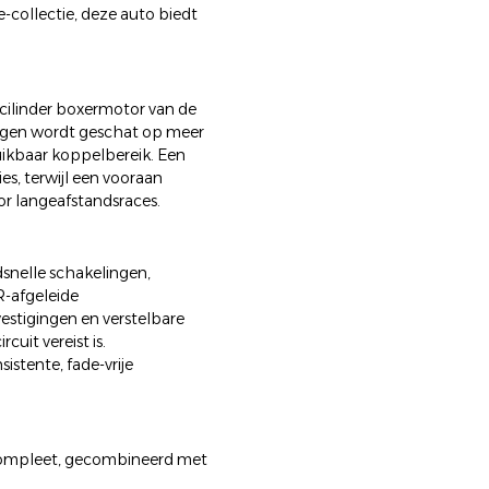
e-collectie, deze auto biedt
cilinder boxermotor van de
mogen wordt geschat op meer
uikbaar koppelbereik. Een
s, terwijl een vooraan
or langeafstandsraces.
dsnelle schakelingen,
R-afgeleide
estigingen en verstelbare
cuit vereist is.
stente, fade-vrije
compleet, gecombineerd met