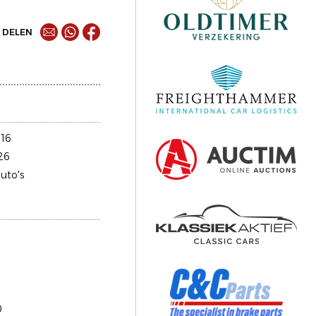
DELEN
16
26
uto's
0