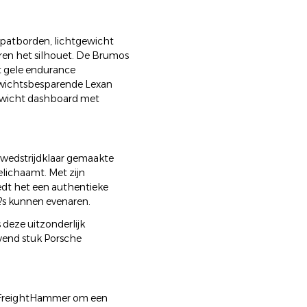
-spatborden, lichtgewicht
ëren het silhouet. De Brumos
et gele endurance
ewichtsbesparende Lexan
gewicht dashboard met
, wedstrijdklaar gemaakte
lichaamt. Met zijn
edt het een authentieke
o?s kunnen evenaren.
s deze uitzonderlijk
vend stuk Porsche
er FreightHammer om een