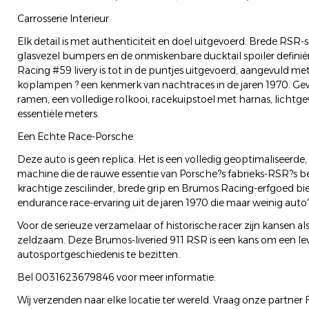
Carrosserie Interieur
Elk detail is met authenticiteit en doel uitgevoerd. Brede RSR
glasvezel bumpers en de onmiskenbare ducktail spoiler defini
Racing #59 livery is tot in de puntjes uitgevoerd, aangevuld m
koplampen ? een kenmerk van nachtraces in de jaren 1970. G
ramen, een volledige rolkooi, racekuipstoel met harnas, licht
essentiële meters.
Een Echte Race-Porsche
Deze auto is geen replica. Het is een volledig geoptimaliseerde
machine die de rauwe essentie van Porsche?s fabrieks-RSR?s be
krachtige zescilinder, brede grip en Brumos Racing-erfgoed bi
endurance race-ervaring uit de jaren 1970 die maar weinig aut
Voor de serieuze verzamelaar of historische racer zijn kansen al
zeldzaam. Deze Brumos-liveried 911 RSR is een kans om een le
autosportgeschiedenis te bezitten.
Bel 0031623679846 voor meer informatie.
Wij verzenden naar elke locatie ter wereld. Vraag onze partn