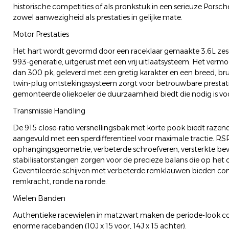
historische competities of als pronkstuk in een serieuze Porsch
zowel aanwezigheid als prestaties in gelijke mate.
Motor Prestaties
Het hart wordt gevormd door een raceklaar gemaakte 3.6L zes
993-generatie, uitgerust met een vrij uitlaatsysteem. Het ver
dan 300 pk, geleverd met een gretig karakter en een breed, br
twin-plug ontstekingssysteem zorgt voor betrouwbare prestatie
gemonteerde oliekoeler de duurzaamheid biedt die nodig is vo
Transmissie Handling
De 915 close-ratio versnellingsbak met korte pook biedt razen
aangevuld met een sperdifferentieel voor maximale tractie. RS
ophangingsgeometrie, verbeterde schroefveren, versterkte bev
stabilisatorstangen zorgen voor de precieze balans die op het cir
Geventileerde schijven met verbeterde remklauwen bieden consi
remkracht, ronde na ronde.
Wielen Banden
Authentieke racewielen in matzwart maken de periode-look 
enorme racebanden (10J x 15 voor, 14J x 15 achter).