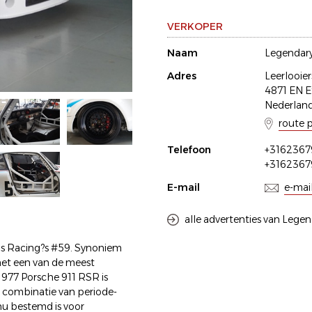
VERKOPER
Naam
Legendary
Adres
Leerlooier
4871 EN E
Nederlan
route 
Telefoon
+3162367
+3162367
E-mail
e-mai
alle advertenties van Legen
umos Racing?s #59. Synoniem
et een van de meest
1977 Porsche 911 RSR is
 combinatie van periode-
nu bestemd is voor