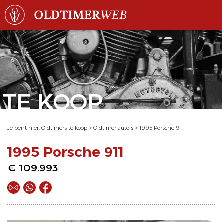
TE KOOP
Je bent hier:
Oldtimers te koop
>
Oldtimer auto's
>
1995 Porsche 911
1995 Porsche 911
€ 109.993