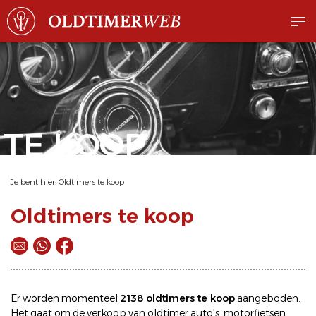
TE KOOP
Je bent hier:
Oldtimers te koop
Oldtimers te koop
Er worden momenteel
2138 oldtimers te koop
aangeboden.
Het gaat om de
verkoop
van oldtimer
auto's
,
motorfietsen
,