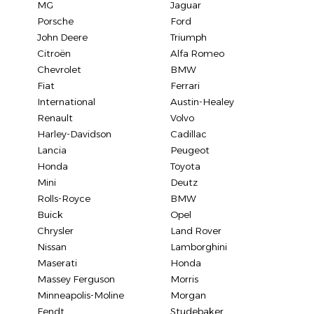
MG
Jaguar
Porsche
Ford
John Deere
Triumph
Citroën
Alfa Romeo
Chevrolet
BMW
Fiat
Ferrari
International
Austin-Healey
Renault
Volvo
Harley-Davidson
Cadillac
Lancia
Peugeot
Honda
Toyota
Mini
Deutz
Rolls-Royce
BMW
Buick
Opel
Chrysler
Land Rover
Nissan
Lamborghini
Maserati
Honda
Massey Ferguson
Morris
Minneapolis-Moline
Morgan
Fendt
Studebaker