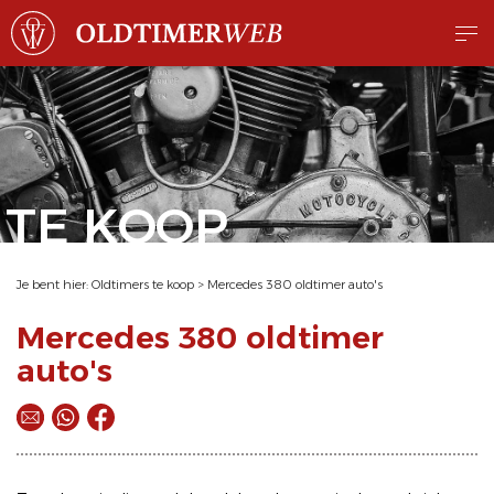
TE KOOP
Je bent hier:
Oldtimers te koop
>
Mercedes 380 oldtimer auto's
Mercedes 380 oldtimer
auto's