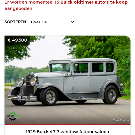
Er worden momenteel
15 Buick oldtimer auto's te koop
aangeboden.
SORTEREN
€ 49.500
1929 Buick 47 7 window 4 door saloon