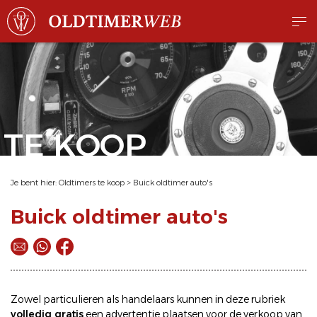
TE KOOP
Je bent hier:
Oldtimers te koop
>
Buick oldtimer auto's
Buick oldtimer auto's
Zowel particulieren als handelaars kunnen in deze rubriek
volledig gratis
een
advertentie plaatsen
voor de
verkoop
van