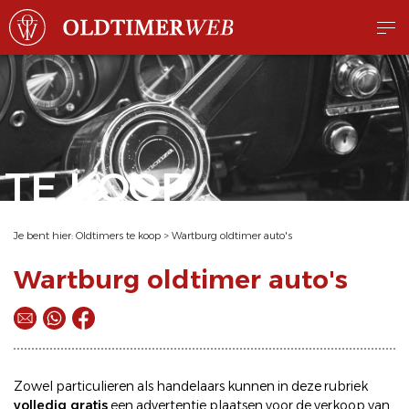
TE KOOP
Je bent hier:
Oldtimers te koop
>
Wartburg oldtimer auto's
Wartburg oldtimer auto's
Zowel particulieren als handelaars kunnen in deze rubriek
volledig gratis
een
advertentie plaatsen
voor de
verkoop
van