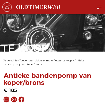
TE KOOP
Je bent hier:
Toebehoren oldtimer motorfietsen te koop
>
Antieke
bandenpomp van koper/brons
Antieke bandenpomp van
koper/brons
€ 185