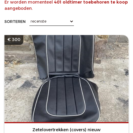
Er worden momenteel
401 oldtimer toebehoren te koop
aangeboden.
SORTEREN
€ 300
Zetelovertrekken (covers) nieuw