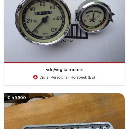
vdo/veglia meters
Didier Persoons - Holsbeek (BE)
€ 49.500