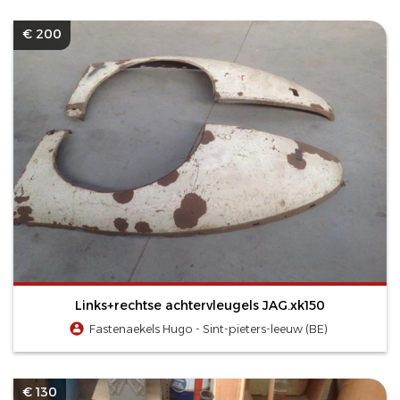
€ 200
Links+rechtse achtervleugels JAG.xk150
Fastenaekels Hugo - Sint-pieters-leeuw (BE)
€ 130