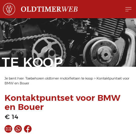
TE KOOP
Je bent hier:
Toebehoren oldtimer motorfietsen te koop
>
Kontaktpuntset voor
BMW en Bouer
Kontaktpuntset voor BMW
en Bouer
€ 14