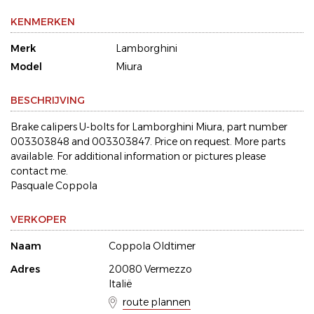
KENMERKEN
Merk
Lamborghini
Model
Miura
BESCHRIJVING
Brake calipers U-bolts for Lamborghini Miura, part number
003303848 and 003303847. Price on request. More parts
available. For additional information or pictures please
contact me.
Pasquale Coppola
VERKOPER
Naam
Coppola Oldtimer
Adres
20080 Vermezzo
Italië
route plannen