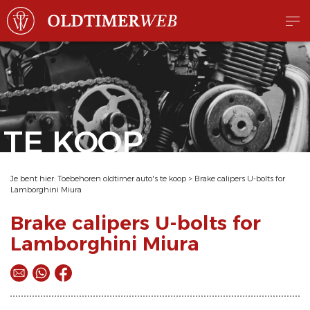
TE KOOP
Je bent hier:
Toebehoren oldtimer auto's te koop
>
Brake calipers U-bolts for
Lamborghini Miura
Brake calipers U-bolts for
Lamborghini Miura