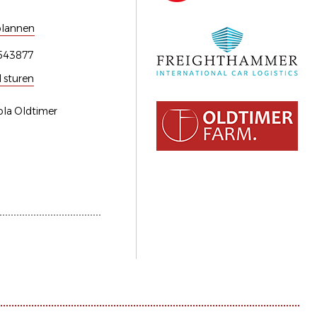
plannen
543877
l sturen
ola Oldtimer