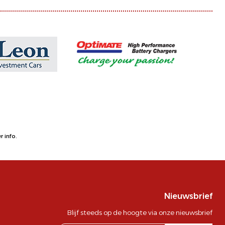
 info.
Nieuwsbrief
Blijf steeds op de hoogte via onze nieuwsbrief