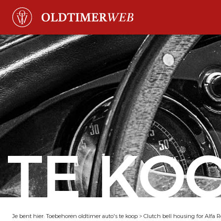
TE KO
Je bent hier:
Toebehoren oldtimer auto's te koop
>
Clutch bell housing for Alfa