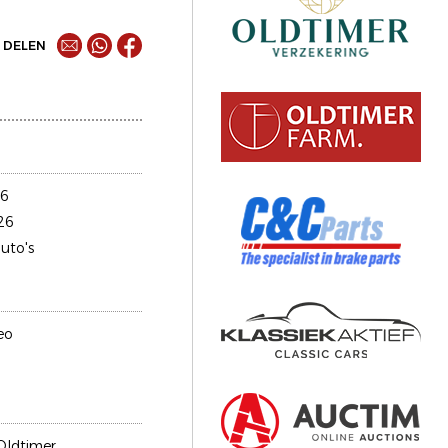
DELEN
36
26
uto's
eo
Oldtimer