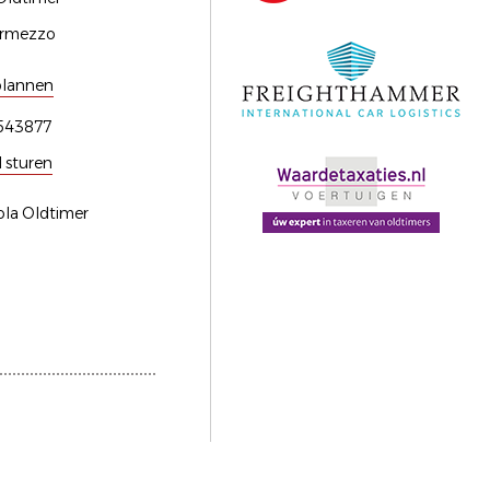
rmezzo
plannen
543877
l sturen
ola Oldtimer