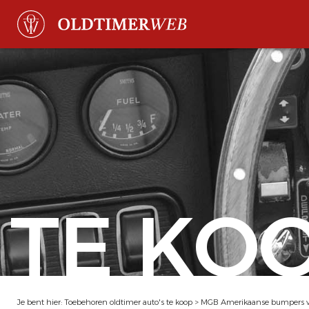
TE KO
Je bent hier:
Toebehoren oldtimer auto's te koop
>
MGB Amerikaanse bumpers vo