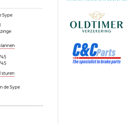
e Sype
1
zinge
plannen
745
745
l sturen
an de Sype