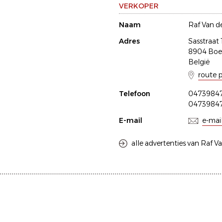
VERKOPER
Naam
Raf Van d
Adres
Sasstraat 
8904 Boe
België
route 
Telefoon
0473984
0473984
E-mail
e-mai
alle advertenties van Raf V