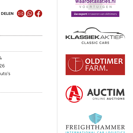
DELEN
4
26
uto's