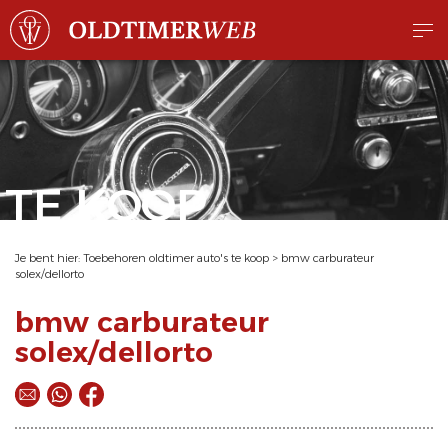
TE KOOP
Je bent hier:
Toebehoren oldtimer auto's te koop
>
bmw carburateur
solex/dellorto
bmw carburateur
solex/dellorto