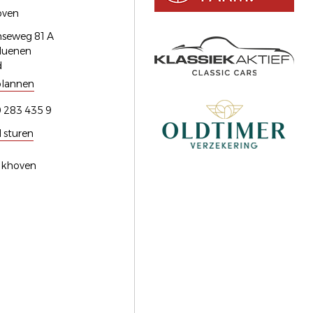
oven
seweg 81 A
Nuenen
d
plannen
 283 435 9
l sturen
alkhoven