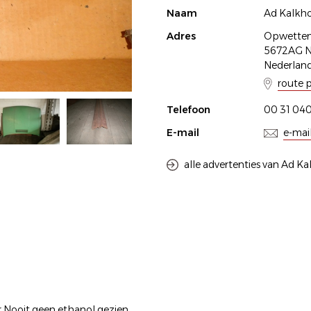
Naam
Ad Kalkh
Adres
Opwetten
5672AG 
Nederlan
route 
Telefoon
00 31 040
E-mail
e-mai
alle advertenties van Ad K
er Nooit geen ethanol gezien