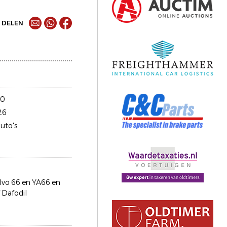
DELEN
20
26
uto's
lvo 66 en YA66 en
 Dafodil