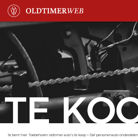
TE KO
Je bent hier:
Toebehoren oldtimer auto's te koop
>
Daf personenauto onderdele