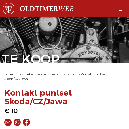
TE KOOP
Je bent hier:
Toebehoren oldtimer auto's te koop
>
Kontakt puntset
Skoda/CZ/Jawa
Kontakt puntset
Skoda/CZ/Jawa
€ 10