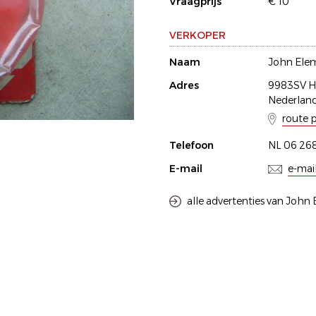
Vraagprijs
€ 10
VERKOPER
Naam
John Ele
Adres
9983SV H
Nederlan
route 
Telefoon
NL 06 26
E-mail
e-mai
alle advertenties van John