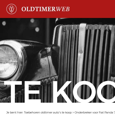
TE KO
Je bent hier:
Toebehoren oldtimer auto's te koop
>
Onderbreker voor Fiat Panda 