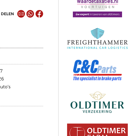
DELEN
7
26
uto's