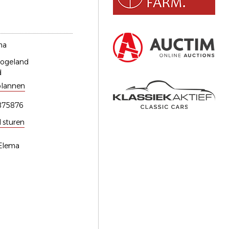
ma
ogeland
d
plannen
875876
l sturen
 Elema