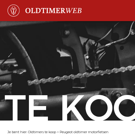
TE KO
Je bent hier:
Oldtimers te koop
>
Peugeot oldtimer motorfietsen