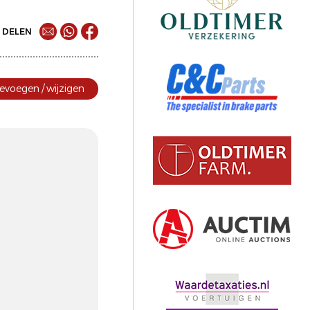
DELEN
evoegen / wijzigen