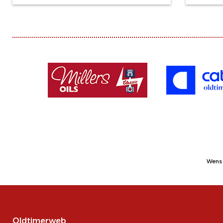
Wens 
Oldtimerweb