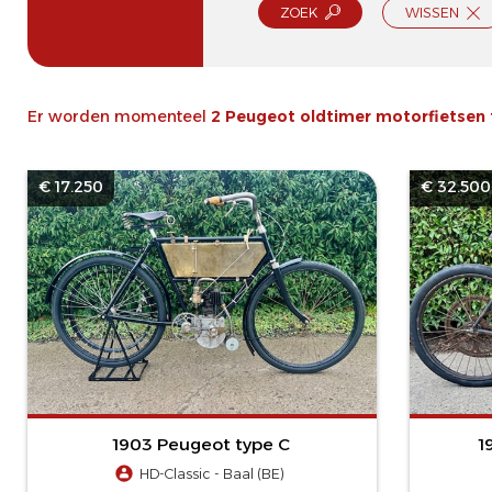
ZOEK
WISSEN
Er worden momenteel
2 Peugeot oldtimer motorfietsen
€ 17.250
€ 32.500
1903 Peugeot type C
1
HD-Classic - Baal (BE)