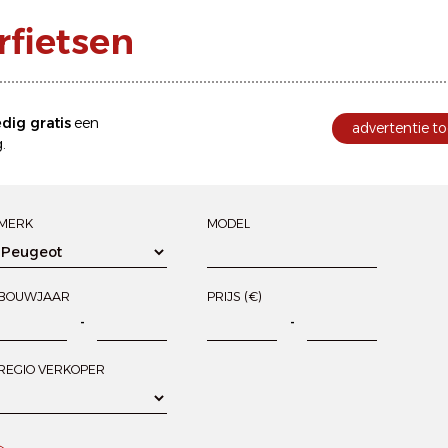
fietsen
edig gratis
een
advertentie to
.
MERK
MODEL
BOUWJAAR
PRIJS (€)
-
-
REGIO VERKOPER