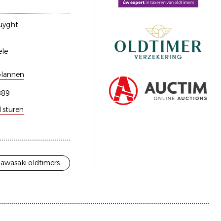
uyght
ele
plannen
889
l sturen
awasaki oldtimers