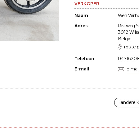
VERKOPER
Naam
Wen Verh
Adres
Ristweg 5
3012 Wils
België
route 
Telefoon
0471620
E-mail
e-mai
andere K