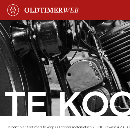
TE KO
Je bent hier:
Oldtimers te koop
>
Oldtimer motorfietsen
>
1980 Kawasaki Z 650