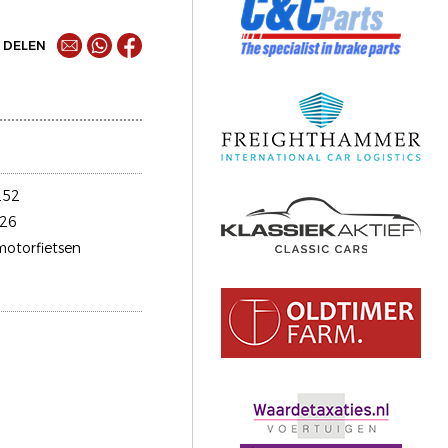
DELEN
252
26
motorfietsen