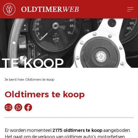
TE KOOP
Je bent hier:
Oldtimers te koop
Oldtimers te koop
Er worden momenteel
2175 oldtimers te koop
aangeboden.
Het gaat om de
verkoop
van oldtimer
auto's
,
motorfietsen
,