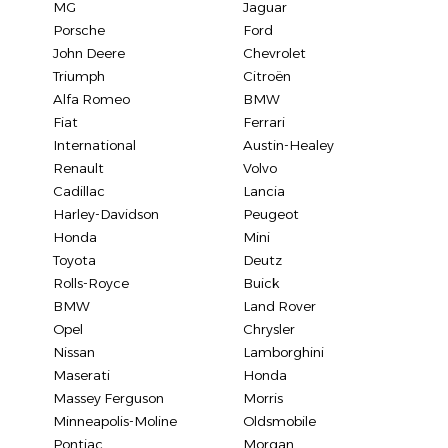
MG
Jaguar
Porsche
Ford
John Deere
Chevrolet
Triumph
Citroën
Alfa Romeo
BMW
Fiat
Ferrari
International
Austin-Healey
Renault
Volvo
Cadillac
Lancia
Harley-Davidson
Peugeot
Honda
Mini
Toyota
Deutz
Rolls-Royce
Buick
BMW
Land Rover
Opel
Chrysler
Nissan
Lamborghini
Maserati
Honda
Massey Ferguson
Morris
Minneapolis-Moline
Oldsmobile
Pontiac
Morgan