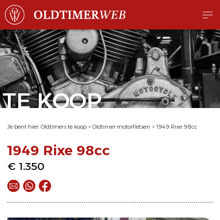
TE KOOP
Je bent hier:
Oldtimers te koop
>
Oldtimer motorfietsen
>
1949 Rixe 98cc
1949 Rixe 98cc
€ 1.350