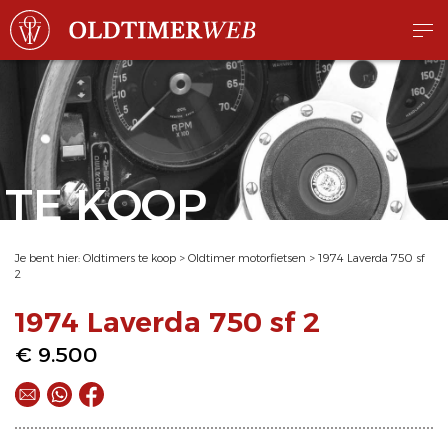
TE KOOP
Je bent hier:
Oldtimers te koop
>
Oldtimer motorfietsen
>
1974 Laverda 750 sf
2
1974 Laverda 750 sf 2
€ 9.500