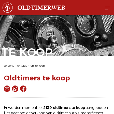
TE KOOP
Je bent hier:
Oldtimers te koop
Oldtimers te koop
Er worden momenteel
2139 oldtimers te koop
aangeboden.
Het gaat om de
verkoop
van oldtimer
auto's
,
motorfietsen
,