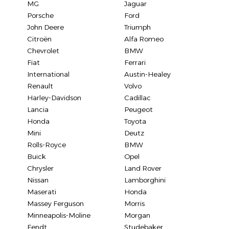
MG
Jaguar
Porsche
Ford
John Deere
Triumph
Citroën
Alfa Romeo
Chevrolet
BMW
Fiat
Ferrari
International
Austin-Healey
Renault
Volvo
Harley-Davidson
Cadillac
Lancia
Peugeot
Honda
Toyota
Mini
Deutz
Rolls-Royce
BMW
Buick
Opel
Chrysler
Land Rover
Nissan
Lamborghini
Maserati
Honda
Massey Ferguson
Morris
Minneapolis-Moline
Morgan
Fendt
Studebaker