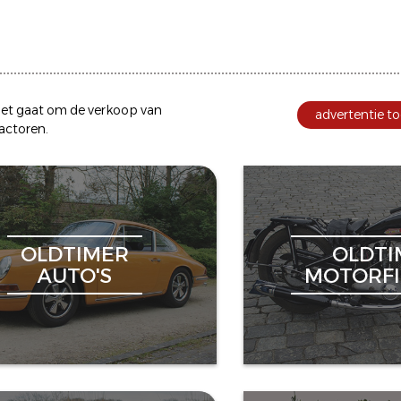
et gaat om de
verkoop
van
advertentie to
ractoren
.
OLDTIMER
OLDTI
AUTO'S
MOTORFI