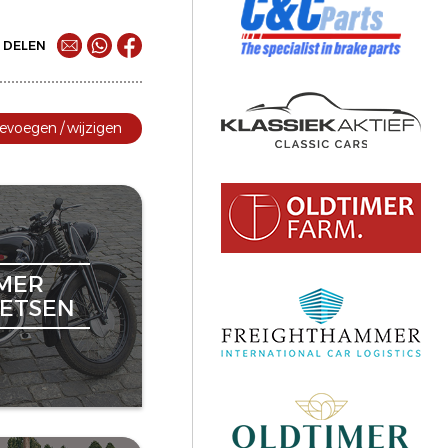
DELEN
evoegen / wijzigen
MER
ETSEN