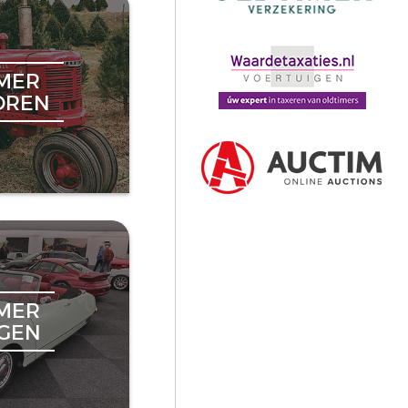
MER
OREN
MER
NGEN