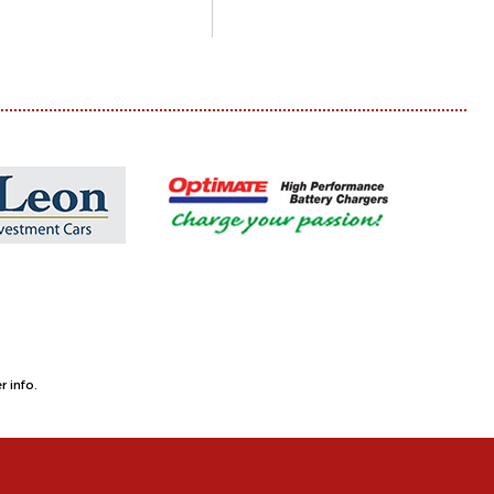
 info.