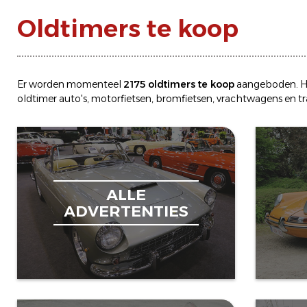
Oldtimers te koop
Er worden momenteel
2175 oldtimers te koop
aangeboden. H
oldtimer
auto's
,
motorfietsen
,
bromfietsen
,
vrachtwagens
en
t
ALLE
ADVERTENTIES