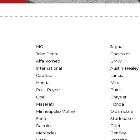
MG
Jaguar
John Deere
Chevrolet
Alfa Romeo
BMW
International
Austin-Healey
Cadillac
Lancia
Honda
Mini
Rolls-Royce
Buick
Opel
Chrysler
Maserati
Honda
Minneapolis-Moline
Oldsmobile
Fendt
Studebaker
Daimler
Gillet
Mercedes
Bentley