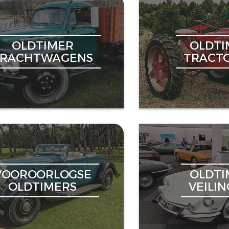
OLDTIMER
OLDTI
VRACHTWAGENS
TRACT
VOOROORLOGSE
OLDTI
OLDTIMERS
VEILI