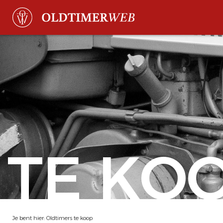
TE KO
Je bent hier:
Oldtimers te koop