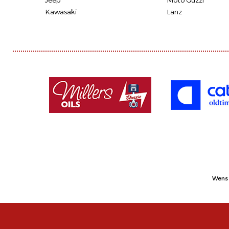
Jeep
Moto Guzzi
Kawasaki
Lanz
Wens 