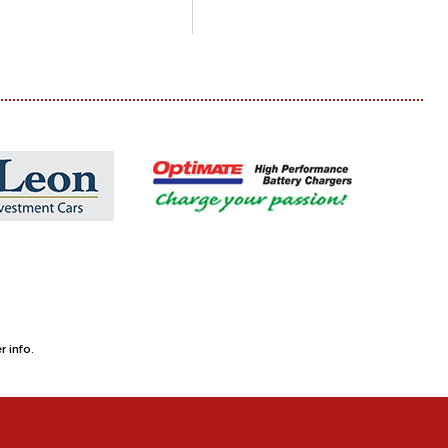
 info.