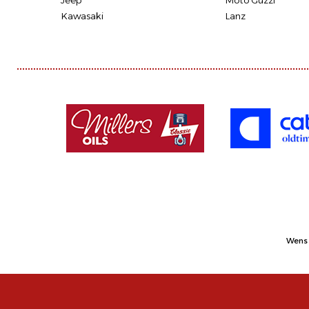
Jeep
Moto Guzzi
Kawasaki
Lanz
Wens 