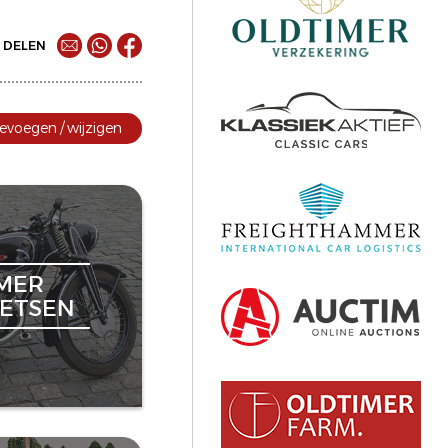
DELEN
evoegen / wijzigen
MER
ETSEN