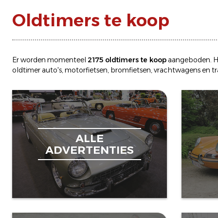
Oldtimers te koop
Er worden momenteel
2175 oldtimers te koop
aangeboden. H
oldtimer
auto's
,
motorfietsen
,
bromfietsen
,
vrachtwagens
en
t
ALLE
ADVERTENTIES