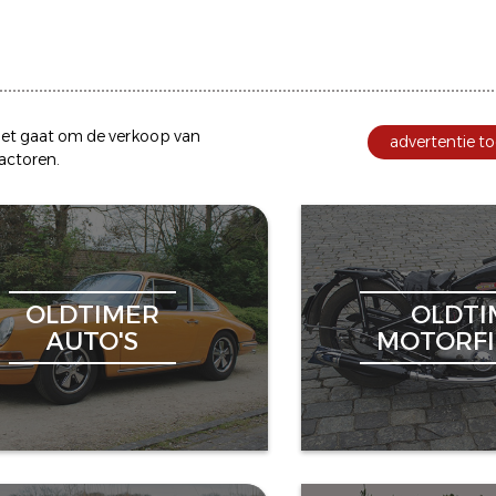
et gaat om de
verkoop
van
advertentie to
ractoren
.
OLDTIMER
OLDTI
AUTO'S
MOTORFI