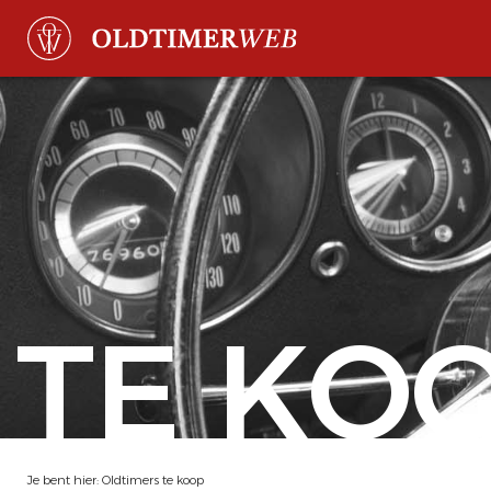
TE KO
Je bent hier:
Oldtimers te koop