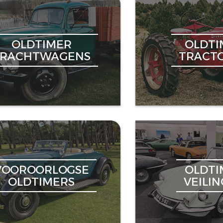
OLDTIMER
OLDTI
VRACHTWAGENS
TRACT
VOOROORLOGSE
OLDTI
OLDTIMERS
VEILI