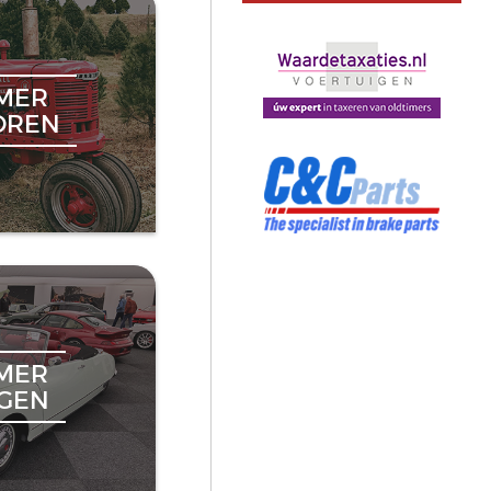
MER
OREN
MER
NGEN