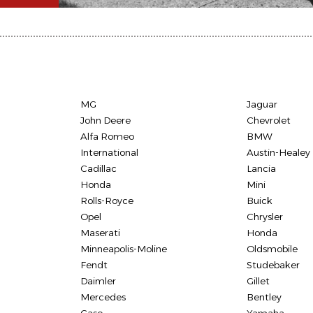
MG
Jaguar
John Deere
Chevrolet
Alfa Romeo
BMW
International
Austin-Healey
Cadillac
Lancia
Honda
Mini
Rolls-Royce
Buick
Opel
Chrysler
Maserati
Honda
Minneapolis-Moline
Oldsmobile
Fendt
Studebaker
Daimler
Gillet
Mercedes
Bentley