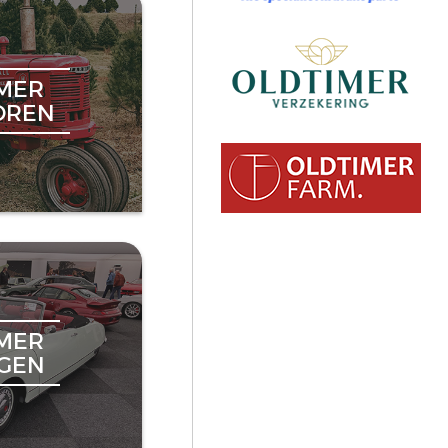
MER
OREN
MER
NGEN