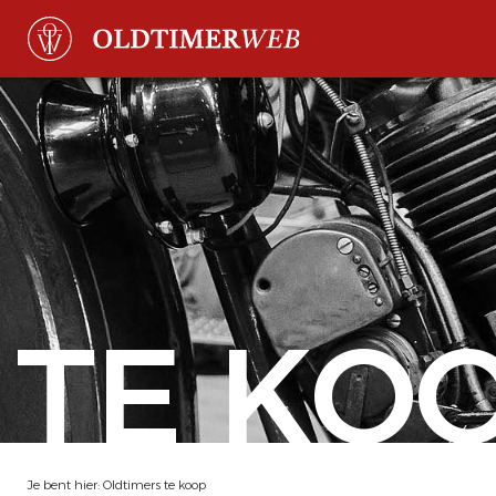
TE KO
Je bent hier:
Oldtimers te koop