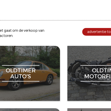
et gaat om de
verkoop
van
advertentie to
ractoren
.
OLDTIMER
OLDTI
AUTO'S
MOTORFI