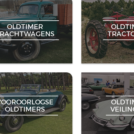
OLDTIMER
OLDTI
VRACHTWAGENS
TRACT
VOOROORLOGSE
OLDTI
OLDTIMERS
VEILI