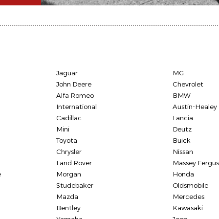
Jaguar
MG
John Deere
Chevrolet
Alfa Romeo
BMW
International
Austin-Healey
Cadillac
Lancia
Mini
Deutz
Toyota
Buick
Chrysler
Nissan
Land Rover
Massey Fergu
e
Morgan
Honda
Studebaker
Oldsmobile
Mazda
Mercedes
Bentley
Kawasaki