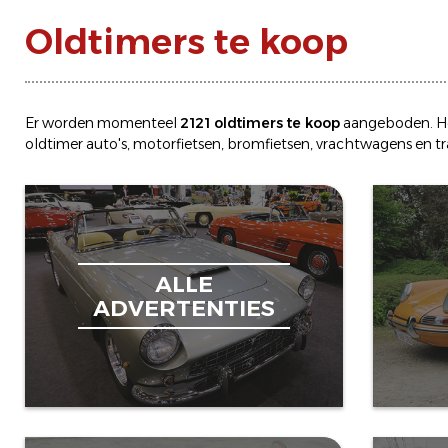
Oldtimers te koop
Er worden momenteel
2121 oldtimers te koop
aangeboden. H
oldtimer
auto's
,
motorfietsen
,
bromfietsen
,
vrachtwagens
en
t
ALLE
ADVERTENTIES