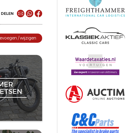
DELEN
evoegen / wijzigen
MER
ETSEN