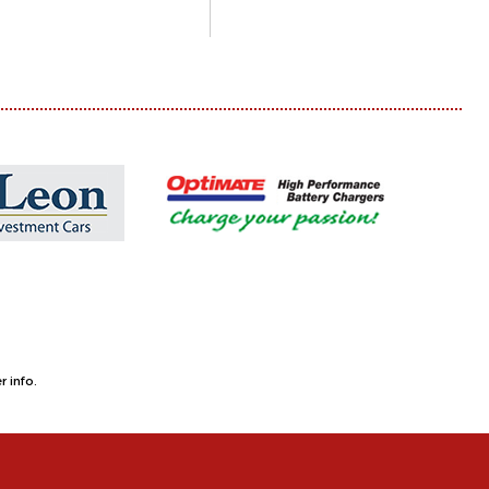
 info.