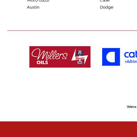
Moto Guzzi
Case
Austin
Dodge
Wens 