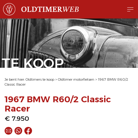
TE KOOP
Je bent hier:
Oldtimers te koop
>
Oldtimer motorfietsen
>
1967 BMW R60/2
Classic Racer
1967 BMW R60/2 Classic
Racer
€ 7.950