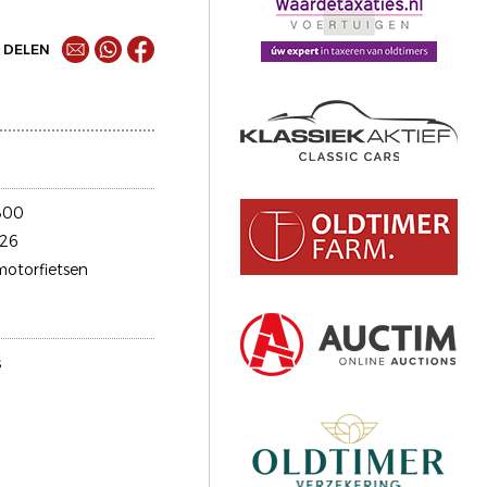
DELEN
300
26
motorfietsen
s