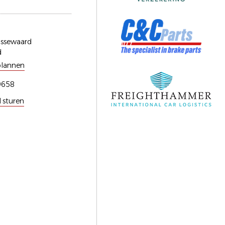
issewaard
d
plannen
9658
l sturen