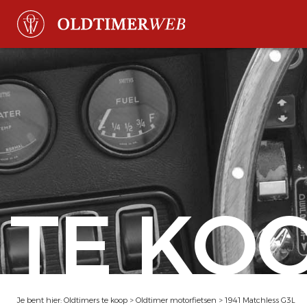
TE KO
Je bent hier:
Oldtimers te koop
>
Oldtimer motorfietsen
>
1941 Matchless G3L