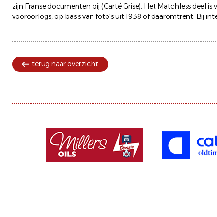
zijn Franse documenten bij (Carté Grise). Het Matchless deel is v
vooroorlogs, op basis van foto's uit 1938 of daaromtrent. Bij int
terug naar overzicht