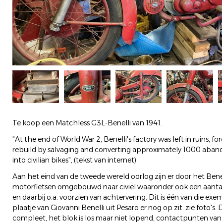
Te koop een Matchless G3L-Benelli van 1941.
"At the end of World War 2, Benelli's factory was left in ruins, 
rebuild by salvaging and converting approximately 1000 aban
into civilian bikes", (tekst van internet)
Aan het eind van de tweede wereld oorlog zijn er door het Bene
motorfietsen omgebouwd naar civiel waaronder ook een aanta
en daarbij o.a. voorzien van achtervering. Dit is één van die exe
plaatje van Giovanni Benelli uit Pesaro er nog op zit. zie foto's
compleet, het blok is los maar niet lopend, contactpunten va