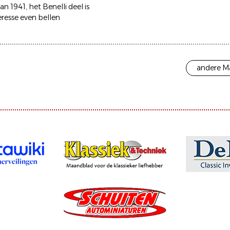
an 1941, het Benelli deel is
eresse even bellen
andere Ma