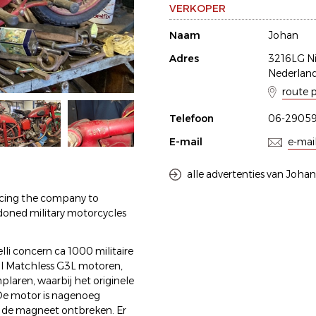
VERKOPER
Naam
Johan
Adres
3216LG N
Nederlan
route 
Telefoon
06-2905
E-mail
e-mai
alle advertenties van Johan
forcing the company to
doned military motorcycles
lli concern ca 1000 militaire
l Matchless G3L motoren,
mplaren, waarbij het originele
. De motor is nagenoeg
n de magneet ontbreken. Er