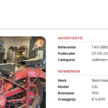
ADVERTENTIE
Referentie
TKV-388
Publicatie
20-05-20
Categorie
oldtimer 
KENMERKEN
Merk
Matchles
Model
G3L
Bouwjaar
1941
Vraagprijs
€ 4.000