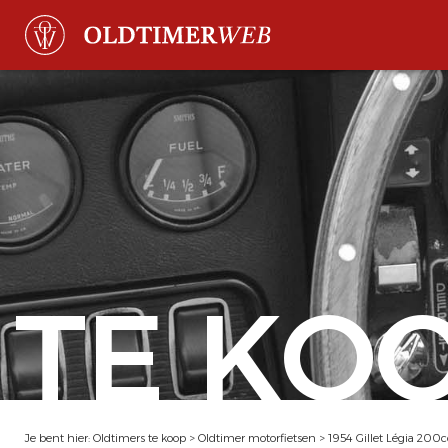
TE KO
Je bent hier:
Oldtimers te koop
>
Oldtimer motorfietsen
>
1954 Gillet Légia 200