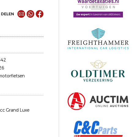
DELEN
542
26
motorfietsen
cc Grand Luxe