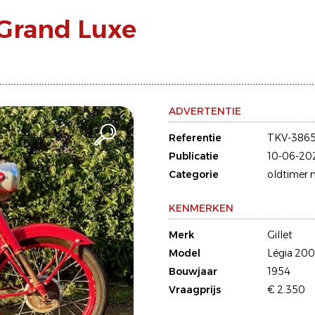
 Grand Luxe
ADVERTENTIE
Referentie
TKV-386
Publicatie
10-06-20
Categorie
oldtimer 
KENMERKEN
Merk
Gillet
Model
Légia 200
Bouwjaar
1954
Vraagprijs
€ 2.350