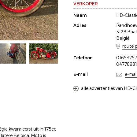
VERKOPER
Naam
HD-Classi
Adres
Pandhoev
3128 Baal
België
route 
Telefoon
01653757
0477888
E-mail
e-mai
alle advertenties van HD-Cl
gia kwam eerst uit in 175cc
latere Belgica. Moto is