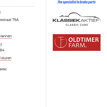
c
estraat 79A
plannen
7
184
l sturen
assic