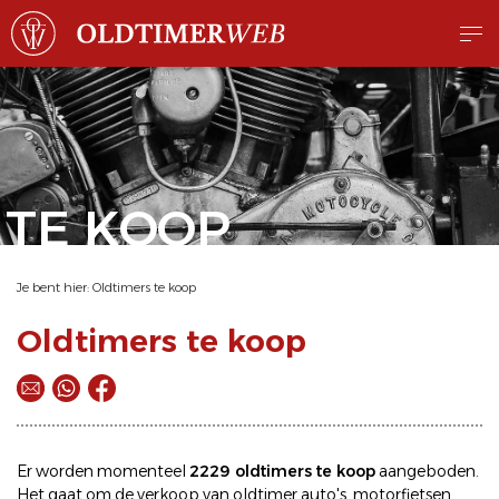
TE KOOP
Je bent hier:
Oldtimers te koop
Oldtimers te koop
Er worden momenteel
2229 oldtimers te koop
aangeboden.
Het gaat om de
verkoop
van oldtimer
auto's
,
motorfietsen
,