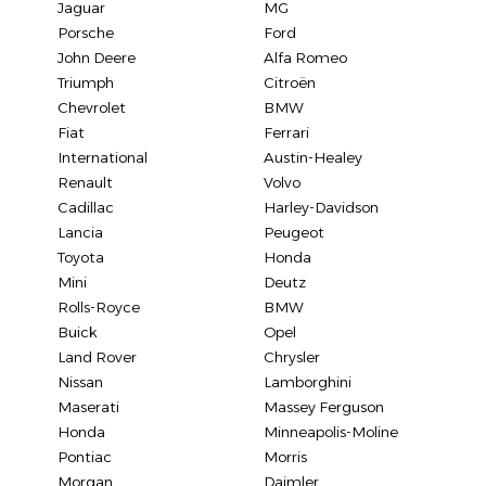
Jaguar
MG
Porsche
Ford
John Deere
Alfa Romeo
Triumph
Citroën
Chevrolet
BMW
Fiat
Ferrari
International
Austin-Healey
Renault
Volvo
Cadillac
Harley-Davidson
Lancia
Peugeot
Toyota
Honda
Mini
Deutz
Rolls-Royce
BMW
Buick
Opel
Land Rover
Chrysler
Nissan
Lamborghini
Maserati
Massey Ferguson
Honda
Minneapolis-Moline
Pontiac
Morris
Morgan
Daimler