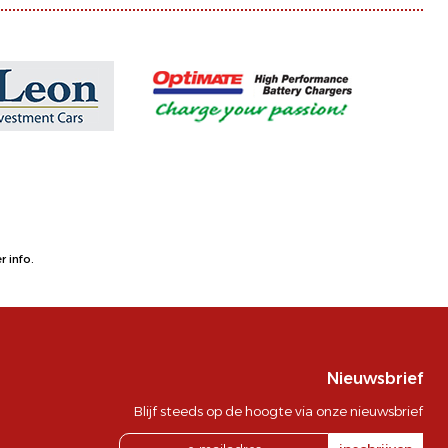
 info.
Nieuwsbrief
Blijf steeds op de hoogte via onze nieuwsbrief