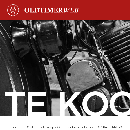
TE KO
Je bent hier:
Oldtimers te koop
>
Oldtimer bromfietsen
>
1967 Puch MV 50