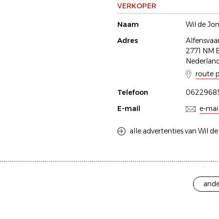
VERKOPER
Naam
Wil de Jo
Adres
Alfensvaar
2771 NM 
Nederlan
route 
Telefoon
0622968
E-mail
e-mai
alle advertenties van Wil d
ande