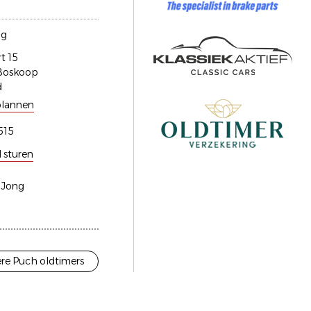
ng
t 15
Boskoop
d
plannen
515
l sturen
e Jong
re Puch oldtimers