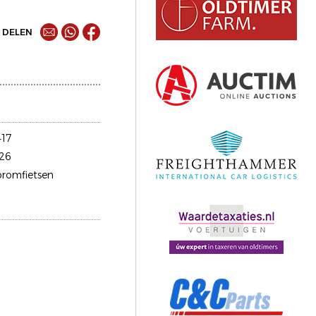
DELEN
17
26
bromfietsen