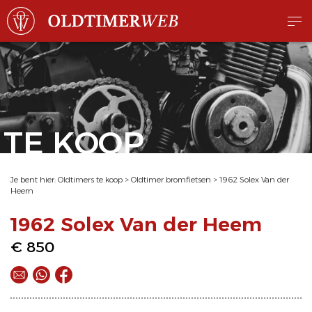
TE KOOP
Je bent hier:
Oldtimers te koop
>
Oldtimer bromfietsen
>
1962 Solex Van der
Heem
1962 Solex Van der Heem
€ 850