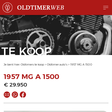
TE KOOP
Je bent hier:
Oldtimers te koop
>
Oldtimer auto's
>
1957 MG A 1500
1957 MG A 1500
€ 29.950