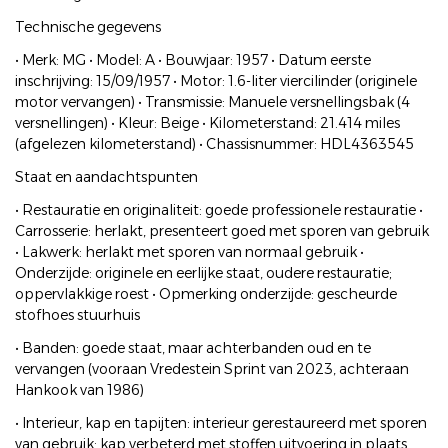
Technische gegevens
• Merk: MG • Model: A • Bouwjaar: 1957 • Datum eerste
inschrijving: 15/09/1957 • Motor: 1.6-liter viercilinder (originele
motor vervangen) • Transmissie: Manuele versnellingsbak (4
versnellingen) • Kleur: Beige • Kilometerstand: 21.414 miles
(afgelezen kilometerstand) • Chassisnummer: HDL4363545
Staat en aandachtspunten
• Restauratie en originaliteit: goede professionele restauratie •
Carrosserie: herlakt, presenteert goed met sporen van gebruik
• Lakwerk: herlakt met sporen van normaal gebruik •
Onderzijde: originele en eerlijke staat, oudere restauratie;
oppervlakkige roest • Opmerking onderzijde: gescheurde
stofhoes stuurhuis
• Banden: goede staat, maar achterbanden oud en te
vervangen (vooraan Vredestein Sprint van 2023, achteraan
Hankook van 1986)
• Interieur, kap en tapijten: interieur gerestaureerd met sporen
van gebruik; kap verbeterd met stoffen uitvoering in plaats