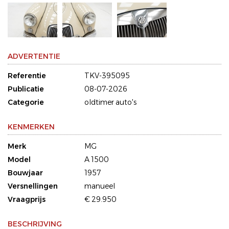
ADVERTENTIE
Referentie
TKV-395095
Publicatie
08-07-2026
Categorie
oldtimer auto's
KENMERKEN
Merk
MG
Model
A 1500
Bouwjaar
1957
Versnellingen
manueel
Vraagprijs
€ 29.950
BESCHRIJVING