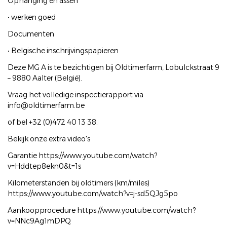
Ophanging en assen
• werken goed
Documenten
• Belgische inschrijvingspapieren
Deze MG A is te bezichtigen bij Oldtimerfarm, Lobulckstraat 9
– 9880 Aalter (België).
Vraag het volledige inspectierapport via
info@oldtimerfarm.be
of bel +32 (0)472 40 13 38.
Bekijk onze extra video's
Garantie https://www.youtube.com/watch?
v=Hddtep8ekn0&t=1s
Kilometerstanden bij oldtimers (km/miles)
https://www.youtube.com/watch?v=j-sd5QJg5po
Aankoopprocedure https://www.youtube.com/watch?
v=NNc9Ag1mDPQ