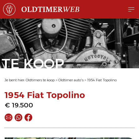
TE KOOP
Je bent hier:
Oldtimers te koop
>
Oldtimer auto's
>
1954 Fiat Topolino
1954 Fiat Topolino
€ 19.500