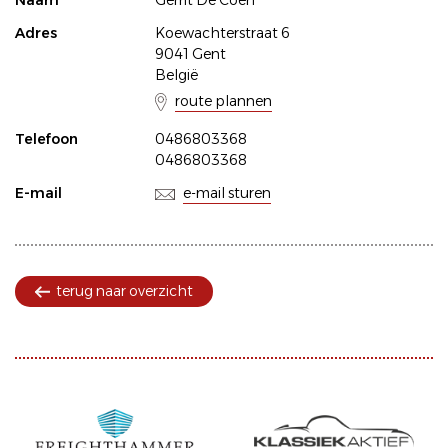
Naam
Gerrit De Coen
Adres
Koewachterstraat 6
9041 Gent
België
route plannen
Telefoon
0486803368
0486803368
E-mail
e-mail sturen
terug naar overzicht