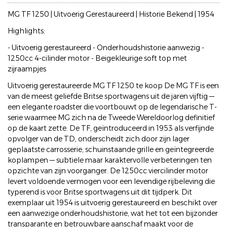
MG TF 1250 | Uitvoerig Gerestaureerd | Historie Bekend | 1954
Highlights:
- Uitvoerig gerestaureerd - Onderhoudshistorie aanwezig -
1250cc 4-cilinder motor - Beigekleurige soft top met
zijraampjes
Uitvoerig gerestaureerde MG TF 1250 te koop De MG TF is een
van de meest geliefde Britse sportwagens uit de jaren vijftig —
een elegante roadster die voortbouwt op de legendarische T-
serie waarmee MG zich na de Tweede Wereldoorlog definitief
op de kaart zette. De TF, geïntroduceerd in 1953 als verfijnde
opvolger van de TD, onderscheidt zich door zijn lager
geplaatste carrosserie, schuinstaande grille en geïntegreerde
koplampen — subtiele maar karaktervolle verbeteringen ten
opzichte van zijn voorganger. De 1250cc viercilinder motor
levert voldoende vermogen voor een levendige rijbeleving die
typerend is voor Britse sportwagens uit dit tijdperk. Dit
exemplaar uit 1954 is uitvoerig gerestaureerd en beschikt over
een aanwezige onderhoudshistorie, wat het tot een bijzonder
transparante en betrouwbare aanschaf maakt voor de