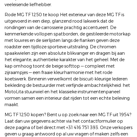
veeleisende liefhebber.
Rode MG TF 1250 te koop Het exterieur van deze MG TF is
uitgevoerd in een diep, glanzend rood lakwerk dat de
rondingen van de carrosserie prachtig accentueert. De
kenmerkende vollopen spatborden, de gestileerde motorkap
met louvres en de sierlijsten langs de flanken geven deze
roadster een tijdloze sportieve uitstraling. De chromen
spaakwielen zijn een absolute blikvanger en dragen bij aan
het elegante, authentieke karakter van het geheel. Met de
kap omhoog toont de beige softtop — compleet met
zijraampjes — een fraaie kleurharmonie met het rode
koetswerk. Binnenin verwelkomt de biscuit-kleurige lederen
bekleding de bestuurder met verfijnde ambachtelijkheid: het
MotoLita stuurwiel en het klassieke instrumentenpaneel
vormen samen een interieur dat rijden tot een echte beleving
maakt.
MG TF 1250 kopen? Bent u op zoek naar een MG TF uit 1954?
Laat dan uw gegevens achter via het contactformulier op
deze pagina of bel direct met +31 416 751 393. Onze verkopers
geven u graag antwoord op al uw vragen of maken zelfs een