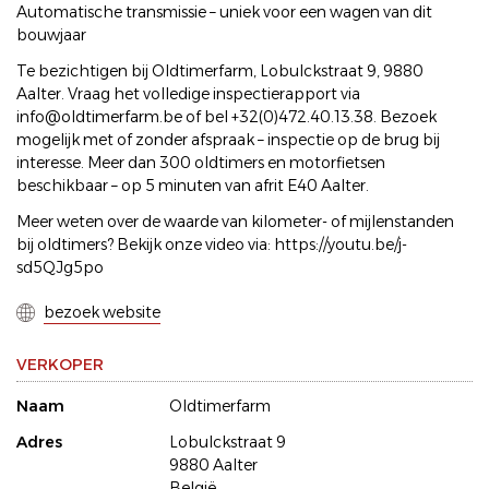
Automatische transmissie – uniek voor een wagen van dit
bouwjaar
Te bezichtigen bij Oldtimerfarm, Lobulckstraat 9, 9880
Aalter. Vraag het volledige inspectierapport via
info@oldtimerfarm.be of bel +32(0)472.40.13.38. Bezoek
mogelijk met of zonder afspraak – inspectie op de brug bij
interesse. Meer dan 300 oldtimers en motorfietsen
beschikbaar – op 5 minuten van afrit E40 Aalter.
Meer weten over de waarde van kilometer- of mijlenstanden
bij oldtimers? Bekijk onze video via: https://youtu.be/j-
sd5QJg5po
bezoek website
VERKOPER
Naam
Oldtimerfarm
Adres
Lobulckstraat 9
9880 Aalter
België