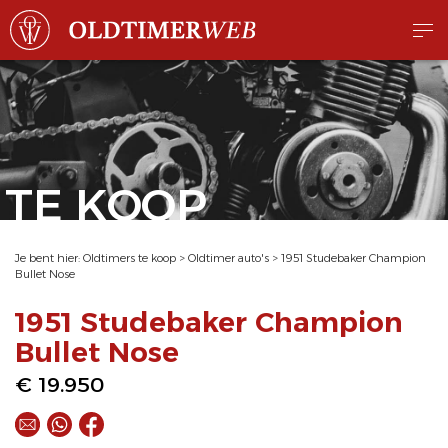
TE KOOP
Je bent hier:
Oldtimers te koop
>
Oldtimer auto's
>
1951 Studebaker Champion
Bullet Nose
1951 Studebaker Champion
Bullet Nose
€ 19.950