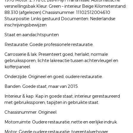
1970 Motor: 2.778 cc zes-in-lijn Transmissie: Automatische
versnellingsbak Kleur: Green – interieur Beige Kilometerstand:
88.310 (afgelezen) Chassisnummer: 11102512004610
Stuurpositie: Links gestuurd Documenten: Nederlandse
inschrijvingsbewijzen
Staat en aandachtspunten
Restauratie: Goede professionele restauratie.
Carrosserie & lak: Presenteert goed; herlakt; normale
gebruikssporen; lichte lakreactie tussen achtervleugel en
kofferpaneel.
Onderzijde: Origineel en goed; oudere restauratie.
Banden: Goede staat, maar van 2015.
Interieur & kap: Kap in goede staat; interieur gerestaureerd
met gebruikssporen; tapijten in gebruikte staat.
Chassisnummer: Origineel.
Motorruimte: Oudere restauratie; nette en eerlijke indruk.
Motor: Goede oudere restauratie; toerentalverhoger