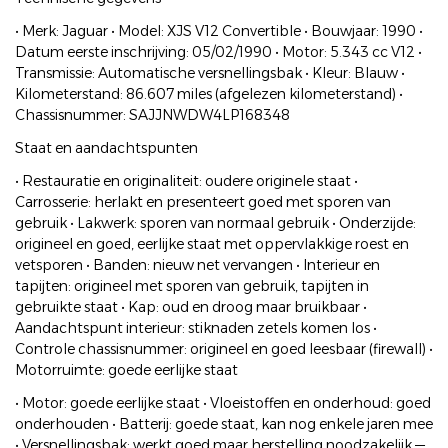
• Merk: Jaguar • Model: XJS V12 Convertible • Bouwjaar: 1990 •
Datum eerste inschrijving: 05/02/1990 • Motor: 5.343 cc V12 •
Transmissie: Automatische versnellingsbak • Kleur: Blauw •
Kilometerstand: 86.607 miles (afgelezen kilometerstand) •
Chassisnummer: SAJJNWDW4LP168348
Staat en aandachtspunten
• Restauratie en originaliteit: oudere originele staat •
Carrosserie: herlakt en presenteert goed met sporen van
gebruik • Lakwerk: sporen van normaal gebruik • Onderzijde:
origineel en goed, eerlijke staat met oppervlakkige roest en
vetsporen • Banden: nieuw net vervangen • Interieur en
tapijten: origineel met sporen van gebruik, tapijten in
gebruikte staat • Kap: oud en droog maar bruikbaar •
Aandachtspunt interieur: stiknaden zetels komen los •
Controle chassisnummer: origineel en goed leesbaar (firewall) •
Motorruimte: goede eerlijke staat
• Motor: goede eerlijke staat • Vloeistoffen en onderhoud: goed
onderhouden • Batterij: goede staat, kan nog enkele jaren mee
• Versnellingsbak: werkt goed maar herstelling noodzakelijk —