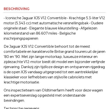
BESCHRIJVING
• Iconische Jaguar XJS V12 Convertible • Krachtige 5.3-liter V12
motor (5.343 cc) met automatische versnellingsbak • Oudere
originele staat • Elegante blauwe kleurstelling • Afgelezen
kilometerstand van 86.607 miles • Belgische
inschrijvingspapieren
De Jaguar XJS V12 Convertible behoort tot de meest
comfortabele en karaktervolle Britse grand tourers uit de jaren
'80 en '90. Met zijn lange motorkap, luxueuze interieur en
zijdezachte V12-motor biedt dit model een bijzonder verfijnde
rijervaring. Dankzij zijn tijdloze design en ontspannen rijgedrag
is de open XJS vandaag uitgegroeid tot een aantrekkelijke
klassieker voor liefhebbers van stijlvolle cabriolets met
krachtige motorisatie.
Ons inspectieteam van Oldtimerfarm heeft voor deze wagen
een expertiseverslag opgesteld met onderstaande
bevindingen.
Technische gegevens