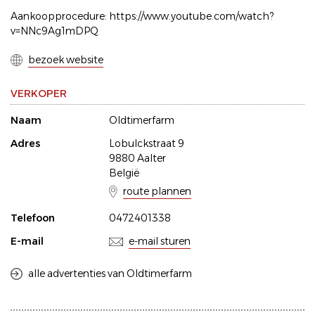
Aankoopprocedure: https://www.youtube.com/watch?
v=NNc9Ag1mDPQ
bezoek website
VERKOPER
Naam
Oldtimerfarm
Adres
Lobulckstraat 9
9880 Aalter
België
route plannen
Telefoon
0472401338
E-mail
e-mail sturen
alle advertenties van Oldtimerfarm