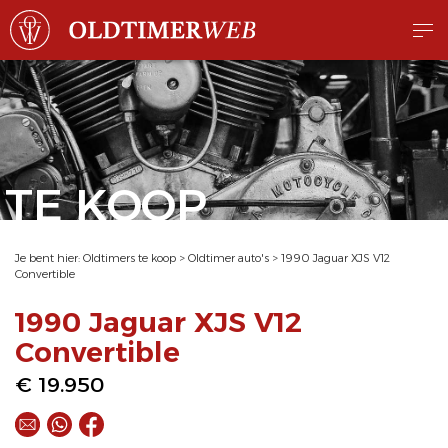
TE KOOP
Je bent hier:
Oldtimers te koop
>
Oldtimer auto's
>
1990 Jaguar XJS V12
Convertible
1990 Jaguar XJS V12
Convertible
€ 19.950