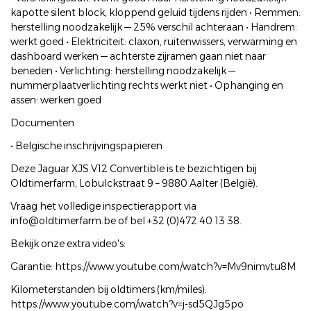
kapotte silent block, kloppend geluid tijdens rijden • Remmen:
herstelling noodzakelijk — 25% verschil achteraan • Handrem:
werkt goed • Elektriciteit: claxon, ruitenwissers, verwarming en
dashboard werken — achterste zijramen gaan niet naar
beneden • Verlichting: herstelling noodzakelijk —
nummerplaatverlichting rechts werkt niet • Ophanging en
assen: werken goed
Documenten
• Belgische inschrijvingspapieren
Deze Jaguar XJS V12 Convertible is te bezichtigen bij
Oldtimerfarm, Lobulckstraat 9 – 9880 Aalter (België).
Vraag het volledige inspectierapport via
info@oldtimerfarm.be of bel +32 (0)472 40 13 38.
Bekijk onze extra video's:
Garantie: https://www.youtube.com/watch?v=Mv9nimvtu8M
Kilometerstanden bij oldtimers (km/miles):
https://www.youtube.com/watch?v=j-sd5QJg5po