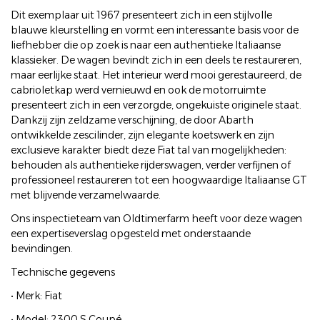
Dit exemplaar uit 1967 presenteert zich in een stijlvolle
blauwe kleurstelling en vormt een interessante basis voor de
liefhebber die op zoek is naar een authentieke Italiaanse
klassieker. De wagen bevindt zich in een deels te restaureren,
maar eerlijke staat. Het interieur werd mooi gerestaureerd, de
cabrioletkap werd vernieuwd en ook de motorruimte
presenteert zich in een verzorgde, ongekuiste originele staat.
Dankzij zijn zeldzame verschijning, de door Abarth
ontwikkelde zescilinder, zijn elegante koetswerk en zijn
exclusieve karakter biedt deze Fiat tal van mogelijkheden:
behouden als authentieke rijderswagen, verder verfijnen of
professioneel restaureren tot een hoogwaardige Italiaanse GT
met blijvende verzamelwaarde.
Ons inspectieteam van Oldtimerfarm heeft voor deze wagen
een expertiseverslag opgesteld met onderstaande
bevindingen.
Technische gegevens
• Merk: Fiat
• Model: 2300 S Coupé