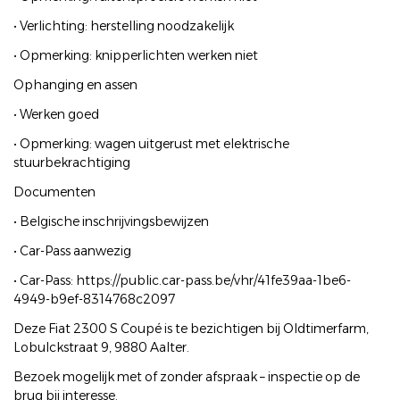
• Verlichting: herstelling noodzakelijk
• Opmerking: knipperlichten werken niet
Ophanging en assen
• Werken goed
• Opmerking: wagen uitgerust met elektrische
stuurbekrachtiging
Documenten
• Belgische inschrijvingsbewijzen
• Car-Pass aanwezig
• Car-Pass: https://public.car-pass.be/vhr/41fe39aa-1be6-
4949-b9ef-8314768c2097
Deze Fiat 2300 S Coupé is te bezichtigen bij Oldtimerfarm,
Lobulckstraat 9, 9880 Aalter.
Bezoek mogelijk met of zonder afspraak – inspectie op de
brug bij interesse.