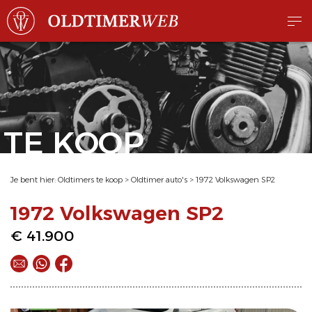
TE KOOP
Je bent hier:
Oldtimers te koop
>
Oldtimer auto's
>
1972 Volkswagen SP2
1972 Volkswagen SP2
€ 41.900