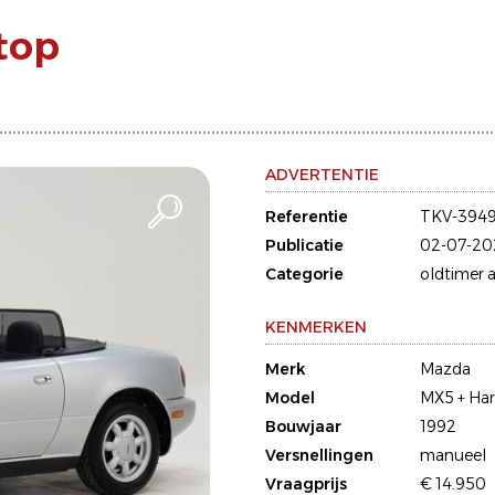
top
ADVERTENTIE
Referentie
TKV-394
Publicatie
02-07-20
Categorie
oldtimer a
KENMERKEN
Merk
Mazda
Model
MX5 + Ha
Bouwjaar
1992
Versnellingen
manueel
Vraagprijs
€ 14.950