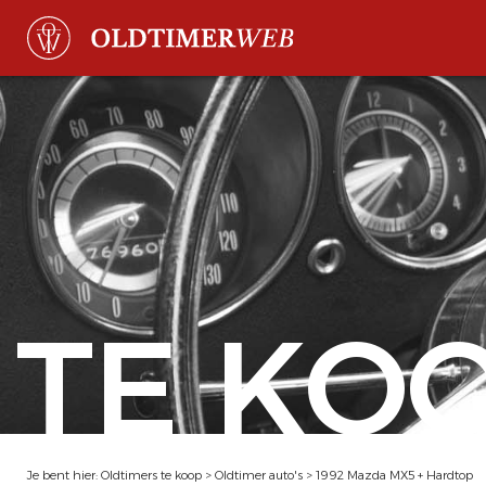
TE KO
Je bent hier:
Oldtimers te koop
>
Oldtimer auto's
>
1992 Mazda MX5 + Hardtop