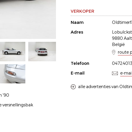
VERKOPER
Naam
Oldtimer
Adres
Lobulckst
9880 Aalt
België
route 
Telefoon
0472401
E-mail
e-mai
alle advertenties van Oldt
n '90
e versnellingsbak