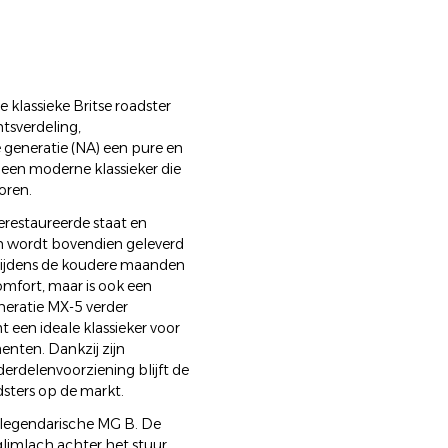
klassieke Britse roadster
htsverdeling,
 generatie (NA) een pure en
t een moderne klassieker die
oren.
erestaureerde staat en
gen wordt bovendien geleverd
 tijdens de koudere maanden
omfort, maar is ook een
neratie MX-5 verder
 een ideale klassieker voor
nten. Dankzij zijn
erdelenvoorziening blijft de
dsters op de markt.
de legendarische MG B. De
limlach achter het stuur,