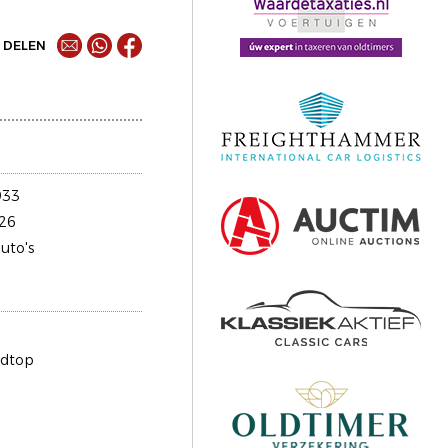
DELEN
933
26
uto's
rdtop