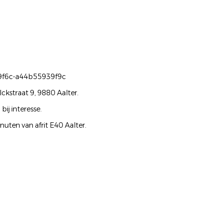
1b-9f6c-a44b55939f9c
ckstraat 9, 9880 Aalter.
ij interesse.
uten van afrit E40 Aalter.