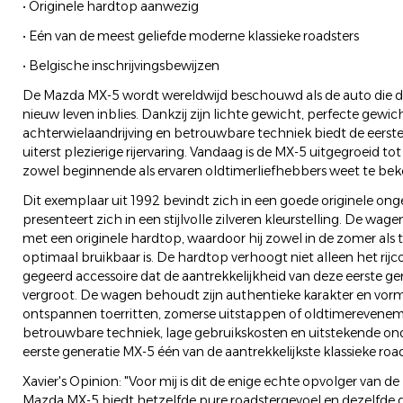
• Originele hardtop aanwezig
• Eén van de meest geliefde moderne klassieke roadsters
• Belgische inschrijvingsbewijzen
De Mazda MX-5 wordt wereldwijd beschouwd als de auto die de 
nieuw leven inblies. Dankzij zijn lichte gewicht, perfecte gewic
achterwielaandrijving en betrouwbare techniek biedt de eerste
uiterst plezierige rijervaring. Vandaag is de MX-5 uitgegroeid to
zowel beginnende als ervaren oldtimerliefhebbers weet te bek
Dit exemplaar uit 1992 bevindt zich in een goede originele ong
presenteert zich in een stijlvolle zilveren kleurstelling. De wa
met een originele hardtop, waardoor hij zowel in de zomer als
optimaal bruikbaar is. De hardtop verhoogt niet alleen het rijc
gegeerd accessoire dat de aantrekkelijkheid van deze eerste ge
vergroot. De wagen behoudt zijn authentieke karakter en vormt
ontspannen toerritten, zomerse uitstappen of oldtimereveneme
betrouwbare techniek, lage gebruikskosten en uitstekende ond
eerste generatie MX-5 één van de aantrekkelijkste klassieke roa
Xavier's Opinion: "Voor mij is dit de enige echte opvolger van 
Mazda MX-5 biedt hetzelfde pure roadstergevoel en dezelfde g