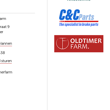
farm
raat 9
er
plannen
338
l sturen
imerfarm