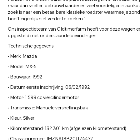
maar dan sneller, betrouwbaarder en veel voordeliger in aank
zoek is naar een betaalbare klassieke roadster waarmee je zon
hoeft eigenlijk niet verder te zoeken."
Ons inspectieteam van Oldtimerfarm heeft voor deze wagen ee
opgesteld met onderstaande bevindingen.
Technische gegevens
• Merk: Mazda
• Model: MX-5
• Bouwjaar: 1992
• Datum eerste inschrijving: 06/02/1992
• Motor: 1.598 cc viercilindermotor
• Transmissie: Manuele versnellingsbak
• Kleur: Silver
• Kilometerstand: 132.301 km (afgelezen kilometerstand)
• Chassisnummer: JMZNA18B201124472