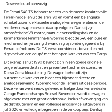
• Reservesleutel aanwezig
De Ferrari 348 TS behoort tot één van de meest karaktervolle
Ferrari-modellen uit de jaren '90 en vormt een belangrijke
schakel tussen de klassieke analoge Ferrari-generaties en de
modernere supercars die daarop volgden. Dankzij zijn
atmosferische V8-motor, manuele versnellingsbak en de
kenmerkende Pininfarina-lijnvoering biedt de 348 een pure en
mechanische rijervaring die vandaag bijzonder gegeerd is bij
Ferrari-liefhebbers. De TS-versie combineert bovendien het
rijgevoel van een coupé met het open karakter van een Targa.
Dit exemplaar uit 1990 bevindt zich in een goede originele
ongerestaureerde staat en presenteert zich in de iconische
Rosso Corsa kleurstelling. De wagen behoudt zijn
authentieke karakter en biedt een bijzonder directe en
analoge rijervaring, typerend voor de Ferrari's uit deze periode.
Deze Ferrari werd nieuw geleverd in België door Ferrari-dealer
Garage Francorchamps Brussel. Bovendien wordt de wagen
afgeleverd met een groot onderhoud, inclusief vervanging van
de distributieriem en een volledige aircoservice, uitgevoerd in
juli 2026 en volledig inbegrepen in de verkoopprijs. Dankzij