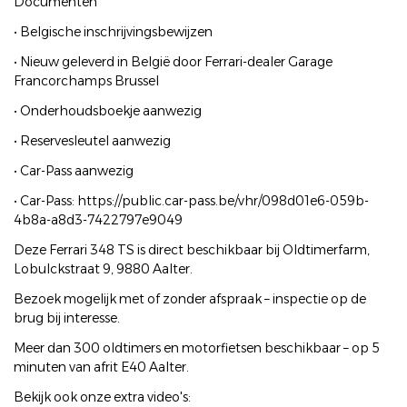
Documenten
• Belgische inschrijvingsbewijzen
• Nieuw geleverd in België door Ferrari-dealer Garage
Francorchamps Brussel
• Onderhoudsboekje aanwezig
• Reservesleutel aanwezig
• Car-Pass aanwezig
• Car-Pass: https://public.car-pass.be/vhr/098d01e6-059b-
4b8a-a8d3-7422797e9049
Deze Ferrari 348 TS is direct beschikbaar bij Oldtimerfarm,
Lobulckstraat 9, 9880 Aalter.
Bezoek mogelijk met of zonder afspraak – inspectie op de
brug bij interesse.
Meer dan 300 oldtimers en motorfietsen beschikbaar – op 5
minuten van afrit E40 Aalter.
Bekijk ook onze extra video's: