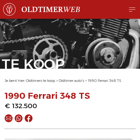
TE KOOP
Je bent hier:
Oldtimers te koop
>
Oldtimer auto's
>
1990 Ferrari 348 TS
1990 Ferrari 348 TS
€ 132.500