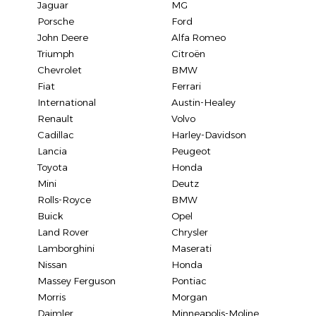
Jaguar
MG
Porsche
Ford
John Deere
Alfa Romeo
Triumph
Citroën
Chevrolet
BMW
Fiat
Ferrari
International
Austin-Healey
Renault
Volvo
Cadillac
Harley-Davidson
Lancia
Peugeot
Toyota
Honda
Mini
Deutz
Rolls-Royce
BMW
Buick
Opel
Land Rover
Chrysler
Lamborghini
Maserati
Nissan
Honda
Massey Ferguson
Pontiac
Morris
Morgan
Daimler
Minneapolis-Moline