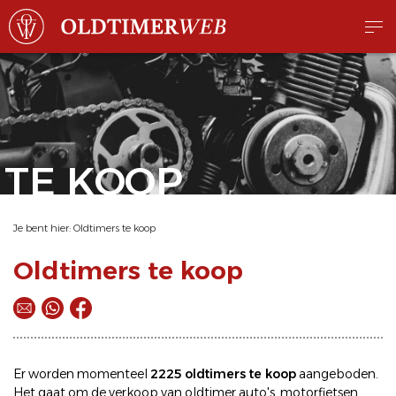
TE KOOP
Je bent hier:
Oldtimers te koop
Oldtimers te koop
Er worden momenteel
2225 oldtimers te koop
aangeboden.
Het gaat om de
verkoop
van oldtimer
auto's
,
motorfietsen
,